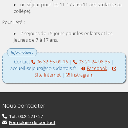
un séjour pour les 11-17 ans (11 ans scolarisé au
collège).
Pour l'été :
2 séjours de 15 jours pour les enfants et les
jeunes de 7 à 17 ans.
Contact
06 32 55 09 16
|
03.21.24.98.35
|
accueil-sejours@cc-sudartois.fr |
Facebook
|
Site internet
|
Instragram
Informations de contact
Nous contacter
Tel : 03.21.22.17.27
Formulaire de contact